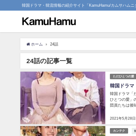
韓国ドラマ・韓流情報の紹介サイト「KamuHamu/カムサハムニ
ホーム
24話
24話の記事一覧
ただひとつの愛
韓国ドラマ
韓国ドラマ「
ひとつの愛」
団員たちは後味
2021年5月28日
カンテク