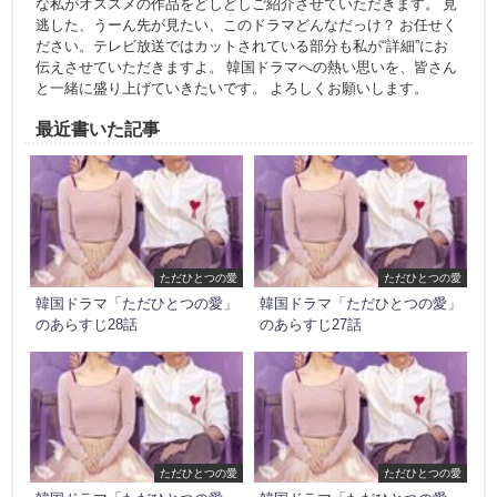
な私がオススメの作品をどしどしご紹介させていただきます。 見
逃した、うーん先が見たい、このドラマどんなだっけ？ お任せく
ださい。テレビ放送ではカットされている部分も私が“詳細”にお
伝えさせていただきますよ。 韓国ドラマへの熱い思いを、皆さん
と一緒に盛り上げていきたいです。 よろしくお願いします。
最近書いた記事
ただひとつの愛
ただひとつの愛
韓国ドラマ「ただひとつの愛」
韓国ドラマ「ただひとつの愛」
のあらすじ28話
のあらすじ27話
ただひとつの愛
ただひとつの愛