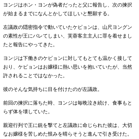
ヨンジはホン・ヨンが偽者だったと父に報告し、次の揀択
が始まるまでになんとかしてほしいと懇願する。
左議政の隠密指令で動いていたケピョンは、山尺ヨングン
の素性が王にバレてしまい、芙蓉客主主人に罪を着せまし
たと報告にやってきた。
ヨンジは下働きのケピョンに対してもとても温かく接して
おり、ケピョンはお嬢様に熱い思いを抱いていたが、当然
許されることではなかった。
彼のそんな気持ちに目を付けたのが左議政。
前回の揀択に落ちた時、ヨンジは毎晩泣き続け、食事もと
らず体を壊していた。
親迎行列で王に銃を撃てと左議政に命じられた彼は、大切
なお嬢様を苦しめた恨みを晴らそうと進んで引き受けた。