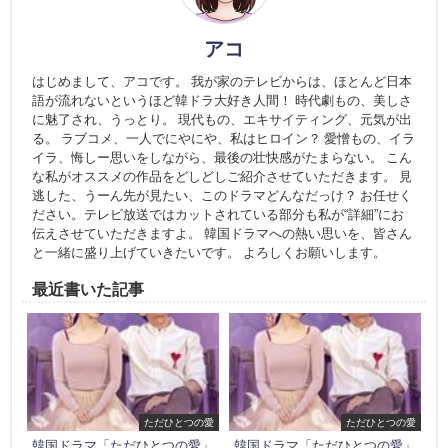
アコ
はじめまして、アコです。 我が家のテレビからは、ほとんど日本
語が流れないというほど韓ドラ大好き人間！ 時代劇もの、美しさ
に魅了され、うっとり。 現代もの、エキサイティング、元気が出
る。 ラブコメ、一人でにやにや、私はヒロイン？ 愛憎もの、イラ
イラ、悔しー思いをしながら、最後の壮快感がたまらない。 こん
な私がオススメの作品をどしどしご紹介させていただきます。 見
逃した、うーん先が見たい、このドラマどんなだっけ？ お任せく
ださい。テレビ放送ではカットされている部分も私が“詳細”にお
伝えさせていただきますよ。 韓国ドラマへの熱い思いを、皆さん
と一緒に盛り上げていきたいです。 よろしくお願いします。
最近書いた記事
ただひとつの愛
ただひとつの愛
韓国ドラマ「ただひとつの愛」
韓国ドラマ「ただひとつの愛」