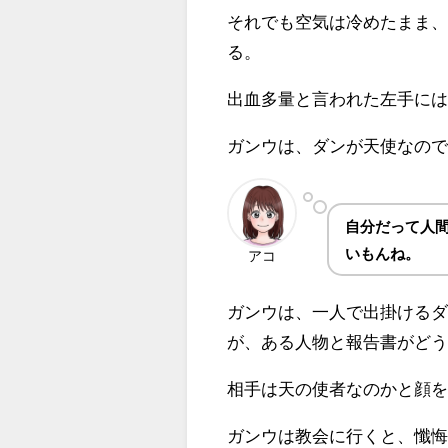
それでも空気は冷めたまま
る。
出血多量と言われた左手に
ガンウは、ダンが天使なの
自分だって人
いもんね。
アコ
ガンウは、一人で出掛ける
が、ある人物と報告書がど
相手は天の使者なのかと顔
ガンウは教会に行くと、懺