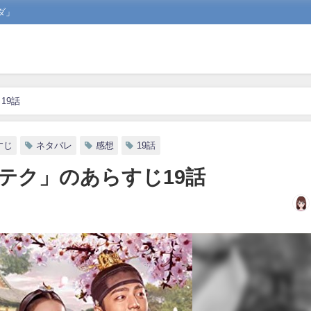
ダ」
19話
すじ
ネタバレ
感想
19話
テク」のあらすじ19話
日