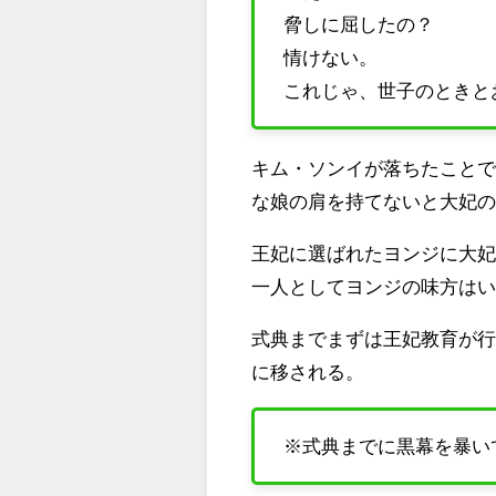
脅しに屈したの？
情けない。
これじゃ、世子のときと
キム・ソンイが落ちたこと
な娘の肩を持てないと大妃
王妃に選ばれたヨンジに大
一人としてヨンジの味方は
式典までまずは王妃教育が
に移される。
※式典までに黒幕を暴い