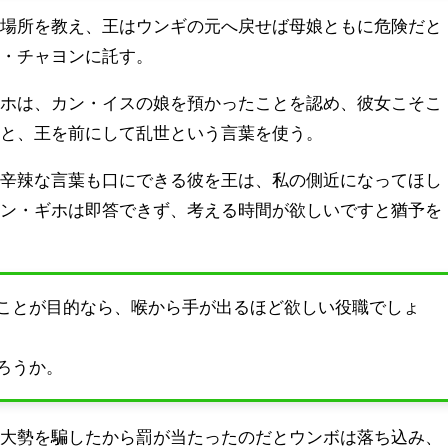
居場所を教え、王はウンギの元へ戻せば母娘ともに危険だと
ク・チャヨンに託す。
ギホは、カン・イスの娘を預かったことを認め、彼女こそこ
だと、王を前にして乱世という言葉を使う。
ず辛辣な言葉も口にできる彼を王は、私の側近になってほし
カン・ギホは即答できず、考える時間が欲しいですと猶予を
ことが目的なら、喉から手が出るほど欲しい役職でしょ
ろうか。
き大勢を騙したから罰が当たったのだとウンボは落ち込み、