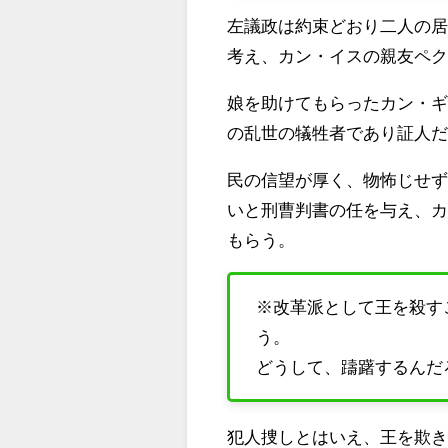
左議政は約束どおり二人の
考え、カン・イスの親友ペ
娘を助けてもらったカン・
の乱世の犠牲者であり証人
民の信望が厚く、物怖じせ
いと刑曹判書の任を与え、
もらう。
※改革派として王を殺す
う。
どうして、躊躇するんだ
犯人捜しとはいえ、王を欺