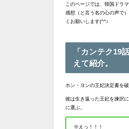
このページでは、韓国ドラマ
感想（と言う名の心の声で
くお願いします(^^♪
「カンテク19
えて紹介。
ホン・ヨンの王妃決定書を
彼は生き返った王妃を揀択
に選ぶ。
※えっ！！！