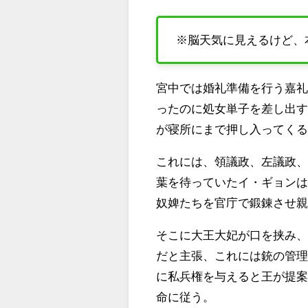
※脳天気に見えるけど、
宮中では婚礼準備を行う嘉
ったのに処女単子を差し出
が寝所にまで押し入ってく
これには、領議政、左議政
葉を待っていたイ・ギョン
奴婢たちを官庁で鍛錬させ
そこに大王大妃が口を挟み
だと主張、これには銃の管
に私兵権を与えると王が提
命に従う。