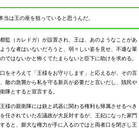
本当は王の座を狙っていると思うんだ。
礼都監（カレドガ）が設置され、王は、あのようなことがあ
すような者はいないだろうと、弱々しい姿を見せ、不遜な輩
るのではないかと怖くてたまらないと臣下に助けを求める。
、口をそろえて「王様をお守りします」と応えるが、その言
は、敵の急襲から私を守る新兵が必要だと言いだし、賎民や
親衛隊とすると宣言する。
、王様の親衛隊には銃と武器に関わる権利も帰属させるべき
理を任されていた左議政が大反対するが、王妃になった家門
案すると、膨大な権力が手に入るのではと両者口を閉ざし王