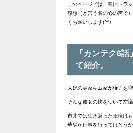
このページでは、韓国ドラマ
感想（と言う名の心の声で
くお願いします(^^♪
「カンテク6話
て紹介。
大妃の実家キム家が権力を
そんな彼女の懐をついて左
市井では生き返った王様は
華やか行事を行ってはどう