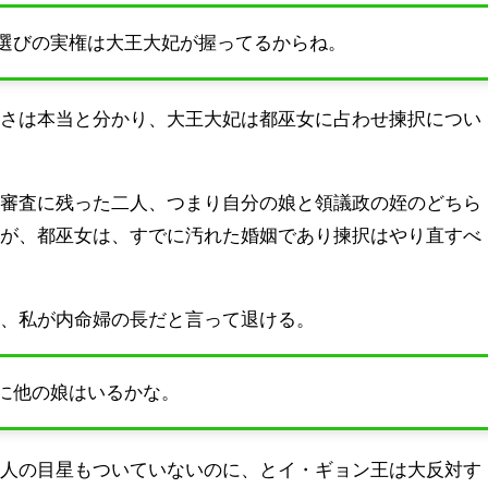
選びの実権は大王大妃が握ってるからね。
わさは本当と分かり、大王大妃は都巫女に占わせ揀択につい
終審査に残った二人、つまり自分の娘と領議政の姪のどちら
るが、都巫女は、すでに汚れた婚姻であり揀択はやり直すべ
は、私が内命婦の長だと言って退ける。
に他の娘はいるかな。
犯人の目星もついていないのに、とイ・ギョン王は大反対す