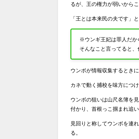
るが、王の権力が弱いから
「王とは本来民の夫です」
※ウンギ王妃は罪人だか
そんなこと言ってると、
ウンボが情報収集するとき
カネで動く捕校を味方につ
ウンボの狙いは山尺名簿を
付かり、首根っこ掴まれ追
見回りと称してウンボを連
る。