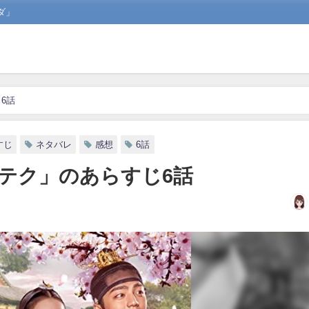
ダ」
6話
すじ
ネタバレ
感想
6話
テク」のあらすじ6話